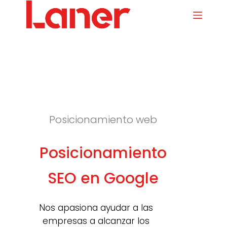
S
a
l
t
a
r
a
l
c
o
n
t
Posicionamiento web
e
n
i
d
Posicionamiento
o
SEO en Google
Nos apasiona ayudar a las
empresas a alcanzar los